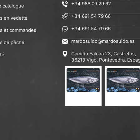
+34 986 09 29 62
e catalogue
+34 691 54 79 66
es en vedette
+34 691 54 79 66
es et commandes
mardosuido@mardosuido.es
s de pêche
Camiño Falcoa 23, Castrelos,
té
36213 Vigo. Pontevedra. Espa
CATALOGUE ES-EN
CATALOGUE EN-FR