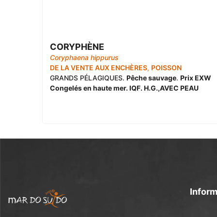
CORYPHÈNE
Coryphaena hippurus
DE LA VENTE AUX ENCHÈRES
,
POISSON
GRANDS PÉLAGIQUES.
Pêche sauvage
.
Prix EXW
Congelés en haute mer. IQF. H.G.,AVEC PEAU
Inform