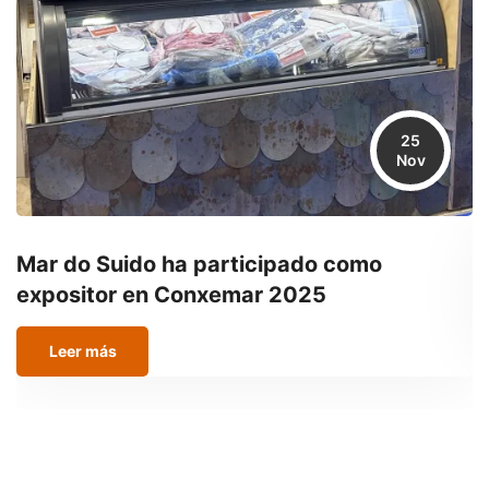
25
Nov
Mar do Suido ha participado como
O
expositor en Conxemar 2025
Leer más