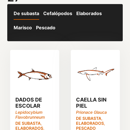
De subasta
Cefalópodos
Elaborados
Marisco
Pescado
DADOS DE
CAELLA SIN
ESCOLAR
PIEL
Lepidocybium
Prionace Glauca
Flavobrunneum
DE SUBASTA
,
DE SUBASTA
,
ELABORADOS
,
ELABORADOS
,
PESCADO