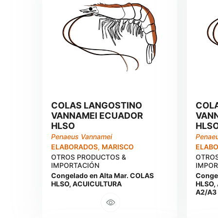
COLAS LANGOSTINO
COL
VANNAMEI ECUADOR
VAN
HLSO
HLSO
Penaeus Vannamei
Penae
ELABORADOS
,
MARISCO
ELAB
OTROS PRODUCTOS &
OTROS
IMPORTACIÓN
IMPOR
Congelado en Alta Mar. COLAS
Congel
HLSO, ACUICULTURA
HLSO,
A2/A3