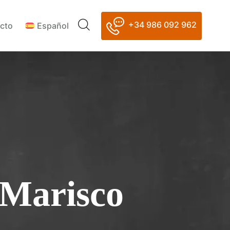
+34 986 092 962
cto
Español
 Marisco