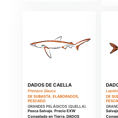
DADOS DE CAELLA
DADO
Prionace Glauca
Lepido
DE SUBASTA
,
ELABORADOS
,
DE SU
PESCADO
PESC
GRANDES PELÁGICOS (QUELLA).
GRAND
Pesca Salvaje
.
Precio EXW
Salvaj
Congelado en Tierra. DADOS
Congel