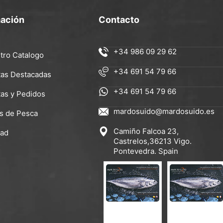
mación
Contacto
+34 986 09 29 62
tro Catalogo
+34 691 54 79 66
tas Destacadas
+34 691 54 79 66
tas y Pedidos
mardosuido@mardosuido.es
s de Pesca
Camiño Falcoa 23,
dad
Castrelos,36213 Vigo.
Pontevedra. Spain
CATÁLOGO ES-EN
CATÁLOGO ES-FR