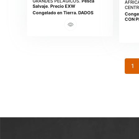
GRANDES PELÁGICOS.
Pesca
ÁFRIC
Salvaje
.
Precio EXW
CENTR
Congelado en Tierra. DADOS
Congel
CON P
1