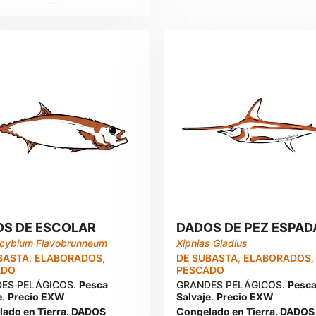
S DE ESCOLAR
DADOS DE PEZ ESPAD
cybium Flavobrunneum
Xiphias Gladius
BASTA
,
ELABORADOS
,
DE SUBASTA
,
ELABORADOS
,
ADO
PESCADO
ES PELÁGICOS.
Pesca
GRANDES PELÁGICOS.
Pesc
e
.
Precio EXW
Salvaje
.
Precio EXW
ado en Tierra. DADOS
Congelado en Tierra. DADOS