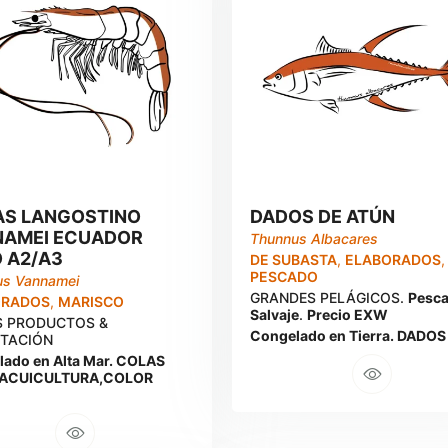
AS LANGOSTINO
DADOS DE ATÚN
NAMEI ECUADOR
Thunnus Albacares
 A2/A3
DE SUBASTA
,
ELABORADOS
,
PESCADO
us Vannamei
GRANDES PELÁGICOS.
Pesc
ORADOS
,
MARISCO
Salvaje
.
Precio EXW
 PRODUCTOS &
Congelado en Tierra. DADOS
TACIÓN
ado en Alta Mar. COLAS
 ACUICULTURA,COLOR