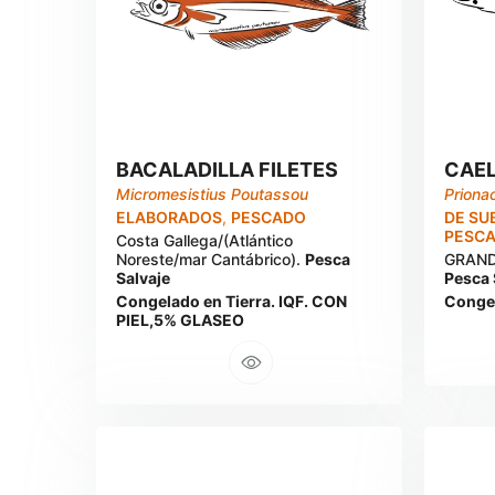
BACALADILLA FILETES
CAEL
Micromesistius Poutassou
Priona
ELABORADOS
,
PESCADO
DE SU
PESC
Costa Gallega/(Atlántico
Noreste/mar Cantábrico).
Pesca
GRAND
Salvaje
Pesca 
Congelado en Tierra. IQF. CON
Congel
PIEL,5% GLASEO