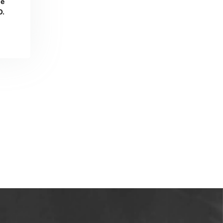
je
O.