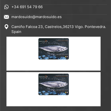
+34 691 54 79 66
mardosuido@mardosuido.es
Camiño Falcoa 23, Castrelos,36213 Vigo. Pontevedra.
Spain
CATÁLOGO ES-EN
CATÁLOGO ES-FR