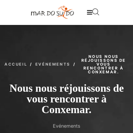
NOUS NOUS
RÉJOUISSONS DE
ACCUEIL
/
EVÉNEMENTS
/
VOUS
RENCONTRER À
CONXEMAR.
Nous nous réjouissons de
vous rencontrer à
Conxemar.
Evénements