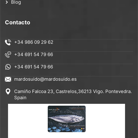
Blog
Contacto
+34 986 09 29 62
+34 691 54 79 66
+34 691 54 79 66
mardosuido@mardosuido.es
Camiño Falcoa 23, Castrelos,36213 Vigo. Pontevedra.
Spain
CATÁLOGO ES-EN