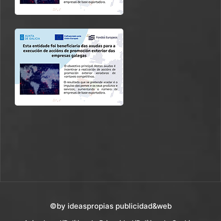
©by ideaspropias publicidad&web