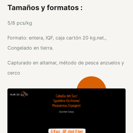
Tamaños y formatos :
5/8 pcs/kg
Formato: entera, IQF, caja cartón 20 kg.net.,
Congelado en tierra.
Capturado en altamar, método de pesca anzuelos y
cerco