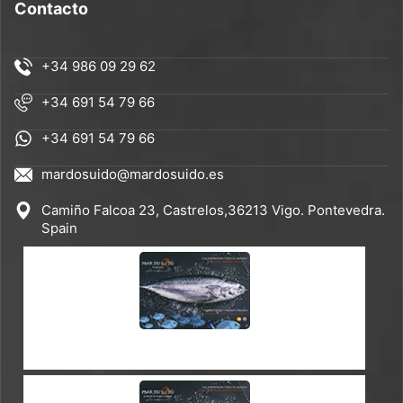
Contacto
+34 986 09 29 62
+34 691 54 79 66
+34 691 54 79 66
mardosuido@mardosuido.es
Camiño Falcoa 23, Castrelos,36213 Vigo. Pontevedra.
Spain
CATÁLOGO ES-EN