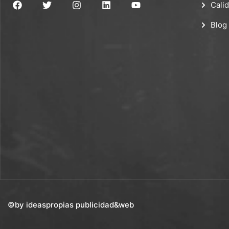
Cali
Blog
©by ideaspropias publicidad&web