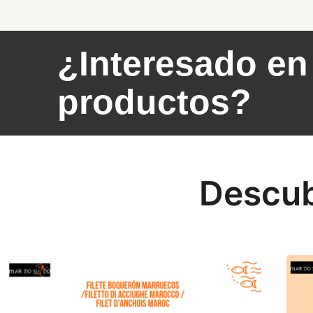
¿Interesado en
productos?
Descub
Oferta filetes de Boquerón Marruecos
Ofer