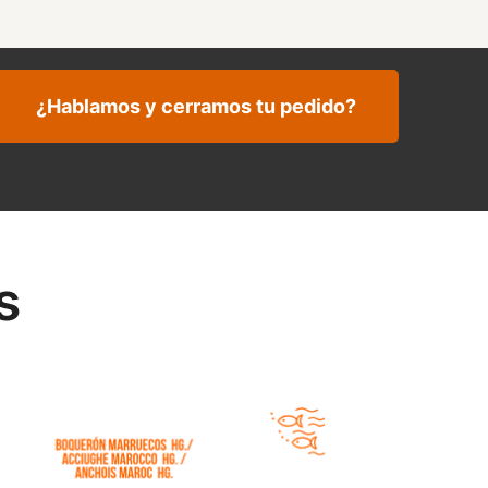
¿Hablamos y cerramos tu pedido?
s
 Boquerón Marruecos HG