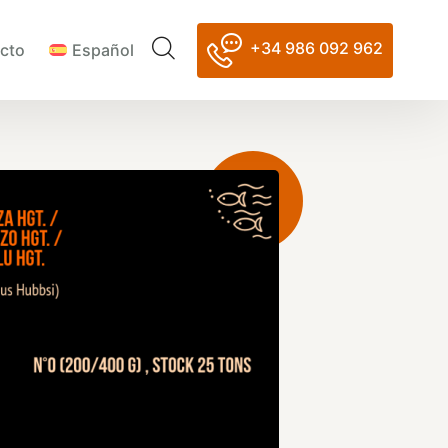
+34 986 092 962
cto
Español