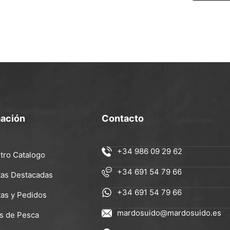
mación
Contacto
+34 986 09 29 62
tro Catalogo
+34 691 54 79 66
tas Destacadas
+34 691 54 79 66
tas y Pedidos
mardosuido@mardosuido.es
s de Pesca