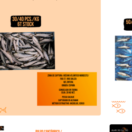
rta di Polpo Cantabrico
Offerta d