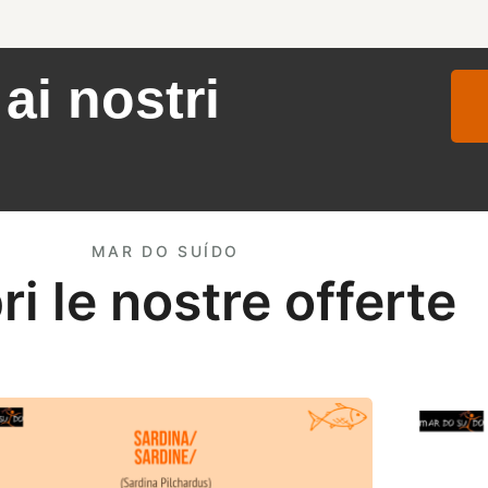
ai nostri
MAR DO SUÍDO
i le nostre offerte
ta di sardine
Offerta d