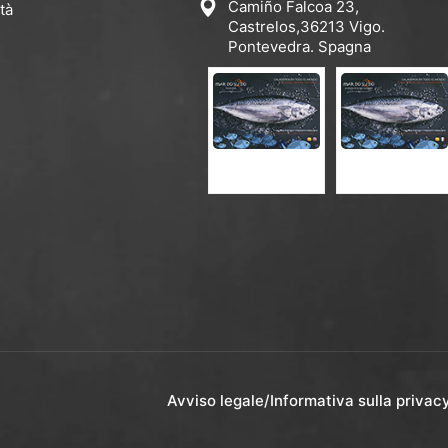
Camiño Falcoa 23,
tà
Castrelos,36213 Vigo.
Pontevedra. Spagna
CATALOGO ES-EN
CATALOGO EN-FR
Avviso legale
/
Informativa sulla privac