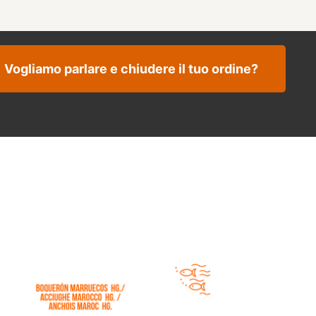
Vogliamo parlare e chiudere il tuo ordine?
i acciughe del Marocco HG