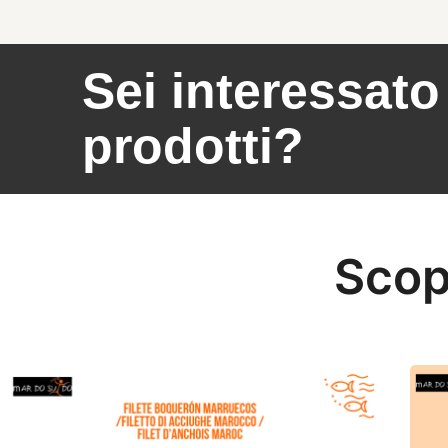
Sei interessato 
prodotti?
Scopr
Offerta di filetto di Acciughe Marocco
Offer