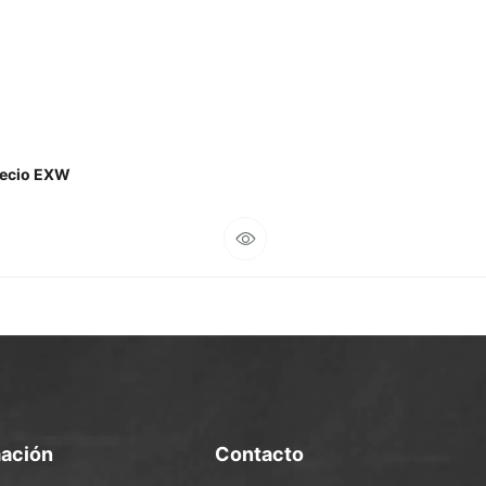
recio EXW
mación
Contacto