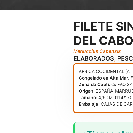
FILETE SI
DEL CABO
Merluccius Capensis
ELABORADOS
,
PES
ÁFRICA OCCIDENTAL (A
Congelado en Alta Mar. 
Zona de Captura:
FAO 34
Origen:
ESPAÑA-MARRU
Tamaño:
4/6 OZ. (114/170
Embalaje:
CAJAS DE CART