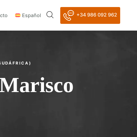
+34 986 092 962
cto
Español
(SUDÁFRICA)
 Marisco