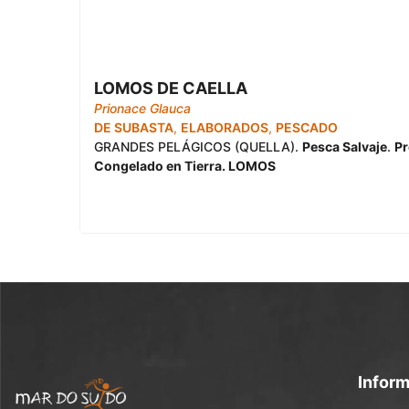
LOMOS DE CAELLA
Prionace Glauca
DE SUBASTA
,
ELABORADOS
,
PESCADO
GRANDES PELÁGICOS (QUELLA).
Pesca Salvaje
.
P
Congelado en Tierra. LOMOS
Infor