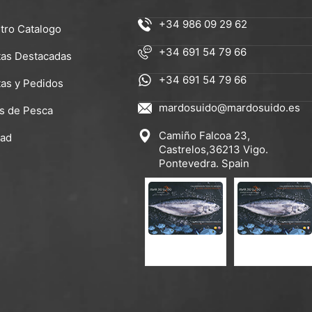
+34 986 09 29 62
tro Catalogo
+34 691 54 79 66
tas Destacadas
+34 691 54 79 66
tas y Pedidos
mardosuido@mardosuido.es
s de Pesca
Camiño Falcoa 23,
dad
Castrelos,36213 Vigo.
Pontevedra. Spain
CATÁLOGO ES-EN
CATÁLOGO ES-FR