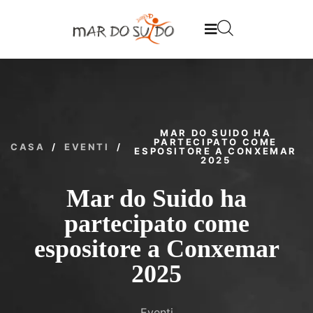
MAR DO SUIDO HA
PARTECIPATO COME
CASA
/
EVENTI
/
ESPOSITORE A CONXEMAR
2025
Mar do Suido ha
partecipato come
espositore a Conxemar
2025
Eventi