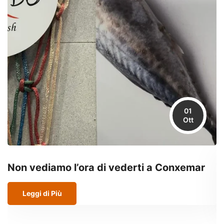
01
Ott
Non vediamo l’ora di vederti a Conxemar
F
2
Leggi di Più