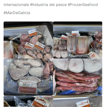
internazionale #Industria del pesce #FrozenSeafood
#MarDeGalicia