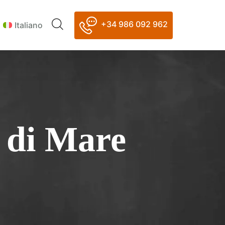
+34 986 092 962
Italiano
i di Mare