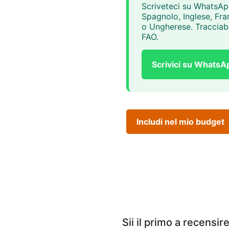
Scriveteci su WhatsAp
Spagnolo, Inglese, Fr
o Ungherese. Tracciabi
FAO.
Scrivici su WhatsA
Includi nel mio budget
Sii il primo a recens