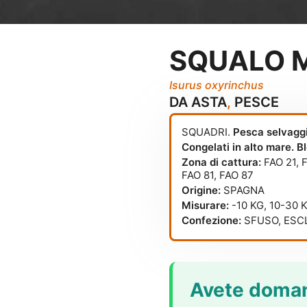
SQUALO 
Isurus oxyrinchus
DA ASTA
,
PESCE
SQUADRI.
Pesca selvagg
Congelati in alto mare. 
Zona di cattura:
FAO 21
,
FAO 81
,
FAO 87
Origine:
SPAGNA
Misurare:
-10 KG, 10-30 K
Confezione:
SFUSO, ESCL
Avete doman