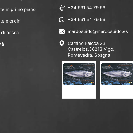
+34 691 54 79 66
te in primo piano
+34 691 54 79 66
te e ordini
mardosuido@mardosuido.es
 di pesca
Camiño Falcoa 23,
tà
Castrelos,36213 Vigo.
Pontevedra. Spagna
CATALOGO ES-EN
CATALOGO EN-FR