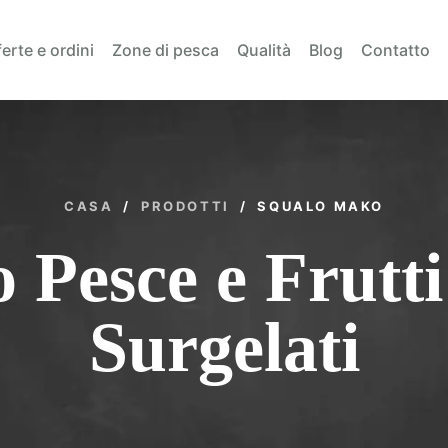
erte e ordini
Zone di pesca
Qualità
Blog
Contatto
CASA
/
PRODOTTI
/
SQUALO MAKO
 Pesce e Frutt
Surgelati