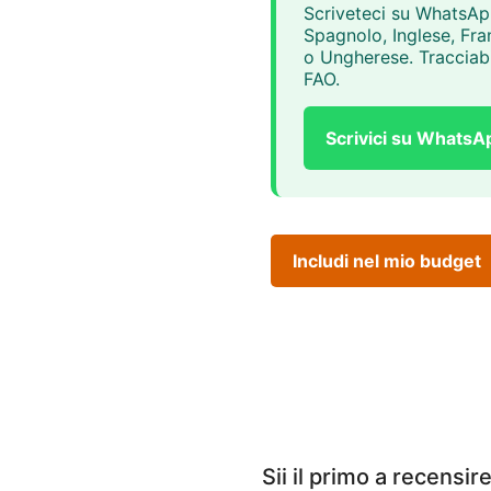
Scriveteci su WhatsAp
Spagnolo, Inglese, Fr
o Ungherese. Tracciabi
FAO.
Scrivici su WhatsA
Includi nel mio budget
Sii il primo a recens