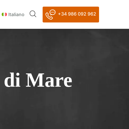
+34 986 092 962
Italiano
i di Mare