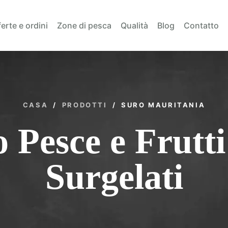
erte e ordini
Zone di pesca
Qualità
Blog
Contatto
CASA
/
PRODOTTI
/
SURO MAURITANIA
 Pesce e Frutt
Surgelati