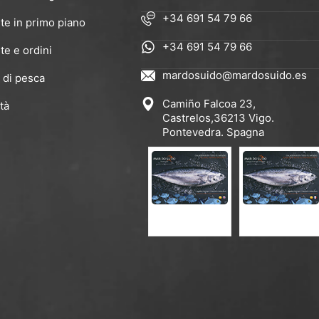
+34 691 54 79 66
te in primo piano
+34 691 54 79 66
te e ordini
mardosuido@mardosuido.es
 di pesca
Camiño Falcoa 23,
tà
Castrelos,36213 Vigo.
Pontevedra. Spagna
CATALOGO ES-EN
CATALOGO EN-FR