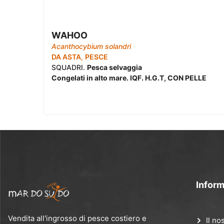
WAHOO
Acanthocybium solandri
DA ASTA
,
PESCE
SQUADRI.
Pesca selvaggia
Congelati in alto mare. IQF. H.G.T, CON PELLE
Inform
Vendita all'ingrosso di pesce costiero e
Il no