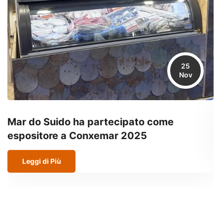
25
Nov
Mar do Suido ha partecipato come
N
espositore a Conxemar 2025
Leggi di Più